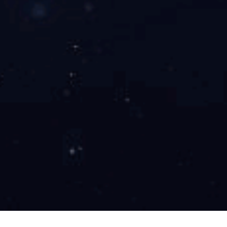
国家电网特高压建设公司原党组书记张书豪等嘉宾则指出，需着
力破解体制机制障碍，强化基础科研投入，促进技术、人才、信息等
要素的高效协同。
中国国际科技促进会
、
风光火储分会执行秘书长马骢
建议
打破数
据壁垒，建立统一的能源数据平台，让用电数据、储能状态、发电预
测能够贯通，为生态协同提供
“数字底座”
。
圆桌对话中讲到要
“
一体三性把方向、四横两纵管大局、三环四链
保落实
”
加速推动
《电力设备保供转型行动纲领》
落地。
近年来，
珩祥科技
一直在
履行电力设备保供转型行动纲领的实践
路径
。
一、践行
“一体三性”，锚定系统方向
共建
“一体”：承办数智用电安全论坛，搭建政企协交流平台，凝
聚多方共识，推动构建新型电力系统命运共同体。
落实
“三性”：构建 “端
边
云” 协同防护体系，覆盖用电数据全
-
-