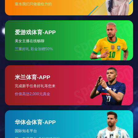
何重塑电力行业工作流程与管理模式，并明确指出发展电力专用大模
型应用的紧迫性与战略价值。
国家信息中心信息化和产业发展部主任
单志广发表主旨演讲
全国政协委员、中共中央党校应急管理培训中心主任马宝成在
《数智化赋能
公共安全治理现代化
》演讲中分析指出，数智化技术正
驱动应急管理从传统的
“被动响应”向现代化的“主动防控”进行系统性范
式变革。
中共中央党校应急管理培训中心主任
马宝成发表主旨演讲
科技部原副部长吴忠泽在《人工智能
赋能数智用电安全》演讲中
+
也强调，“人工智能
”正为用电安全领域带来革命性影响，深化技术融
+
合、强化数据驱动、加速场景落地是未来的关键所在。