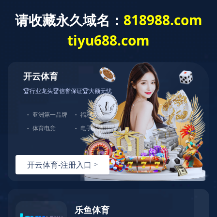
公司新闻
行业动态
电气知识
展会活动
FAQ常见答疑
“智联万物 电守安全--AIOT数智用电安
全论坛”在京成功举办